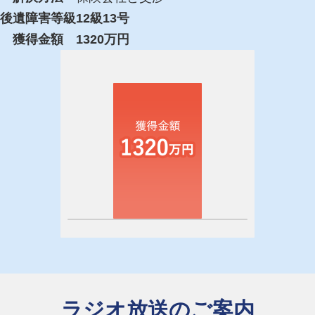
後遺障害等級
12
級
13
号
獲得金額
1320
万円
ラジオ放送のご案内