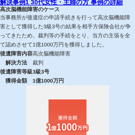
解決事例1
30代女性・主婦の方
事例の詳細
高次脳機能障害のケース
当事務所が後遺症の申請手続きを行って高次脳機能障
害として獲得した3級3号の結果を相手方保険会社が争
ってきたため、裁判等の手続をとり、当方の主張を全
て認めさせて1億1000万円を獲得しました。
後遺障害内容
高次脳機能障害
解決方法
裁判
後遺障害等級
3
級
3
号
獲得金額
1
億
1000
万円