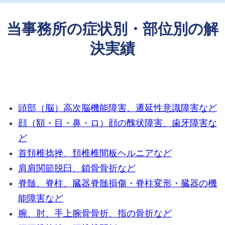
当事務所の症状別・部位別の解
決実績
頭部（脳）
高次脳機能障害、遷延性意識障害など
顔（額・目・鼻・ロ）
顔の醜状障害、歯牙障害な
ど
首
頚椎捻挫、頚椎椎間板ヘルニアなど
肩
肩関節脱臼、鎖骨骨折など
脊髄、脊柱、臓器
脊髄損傷・脊柱変形・臓器の機
能障害など
腕、肘、手
上腕骨骨折、指の骨折など