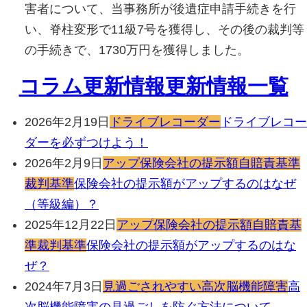
害者について、当事務所が後遺症申請手続きを行
い、脊柱変形で11級7号を獲得し、その後の裁判等
の手続きで、1730万円を獲得しました。
コラム更新情報
更新情報一覧
2026年2月19日
ドライブレコーダー
ドライブレコー
ダーを必ずつけよう！
2026年2月9日
アップ
保険会社の提示額
自賠責基準
裁判基準
保険会社の提示額がアップするのはなぜ
（等級編）？
2025年12月22日
アップ
保険会社の提示額
自賠責基
準
裁判基準
保険会社の提示額がアップするのはな
ぜ？
2024年7月3日
見過ごされやすい
高次脳機能障害
高
次脳機能障害の見過ごしを防ぐ方法について