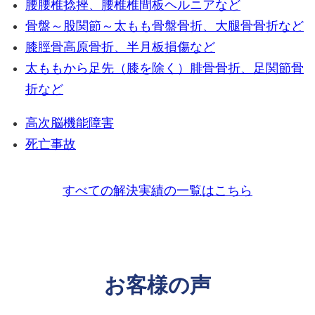
腰
腰椎捻挫、腰椎椎間板ヘルニアなど
骨盤～股関節～太もも
骨盤骨折、大腿骨骨折など
膝
脛骨高原骨折、半月板損傷など
太ももから足先（膝を除く）
腓骨骨折、足関節骨
折など
高次脳機能障害
死亡事故
すべての解決実績の一覧はこちら
お客様の声