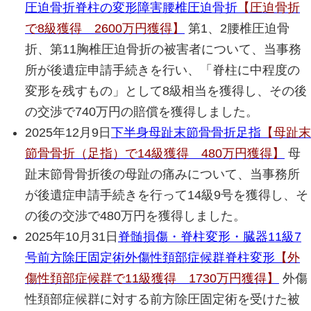
圧迫骨折
脊柱の変形障害
腰椎圧迫骨折
【圧迫骨折
で8級獲得 2600万円獲得】
第1、2腰椎圧迫骨
折、第11胸椎圧迫骨折の被害者について、当事務
所が後遺症申請手続きを行い、「脊柱に中程度の
変形を残すもの」として8級相当を獲得し、その後
の交渉で740万円の賠償を獲得しました。
2025年12月9日
下半身
母趾末節骨骨折
足指
【母趾末
節骨骨折（足指）で14級獲得 480万円獲得】
母
趾末節骨骨折後の母趾の痛みについて、当事務所
が後遺症申請手続きを行って14級9号を獲得し、そ
の後の交渉で480万円を獲得しました。
2025年10月31日
脊髄損傷・脊柱変形・臓器
11級7
号
前方除圧固定術
外傷性頚部症候群
脊柱変形
【外
傷性頚部症候群で11級獲得 1730万円獲得】
外傷
性頚部症候群に対する前方除圧固定術を受けた被