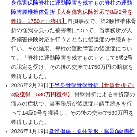
身傷害保険
脊柱に運動障害を残すもの
脊柱の運動
障害
腰椎椎体骨折
【人身傷害保険対応で8級2号を
獲得 1750万円獲得】
自損事故で、第2腰椎椎体骨
折の怪我を負った被害者について、当事務所が人
身傷害保険対応を行うとともに後遺症の手続きを
行い、その結果、脊柱の運動障害の後遺症につい
て、「脊柱に運動障害を残すもの」として8級2号
の認定を受け、その後の交渉で1750万円の賠償を
獲得しました。
2026年2月28日
下半身
骨盤
骨盤骨折
【骨盤骨折で1
4級獲得 530万円獲得】
骨盤骨折による骨折部の
痛みの症状で、当事務所が後遺症申請手続きを行
って14級9号を獲得し、その後の交渉で530万円を
獲得しました。
2026年1月19日
脊髄損傷・脊柱変形・臓器
8級
胸椎