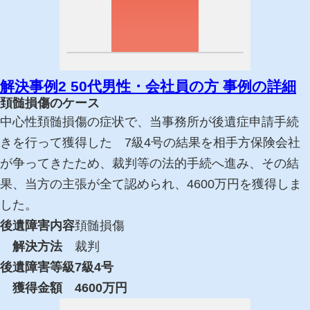
解決事例2
50代男性・会社員の方
事例の詳細
頚髄損傷のケース
中心性頚髄損傷の症状で、当事務所が後遺症申請手続
きを行って獲得した 7級4号の結果を相手方保険会社
が争ってきたため、裁判等の法的手続へ進み、その結
果、当方の主張が全て認められ、4600万円を獲得しま
した。
後遺障害内容
頚髄損傷
解決方法
裁判
後遺障害等級
7
級
4
号
獲得金額
4600
万円