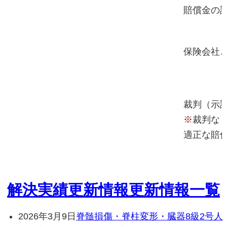
賠償金の
保険会社
裁判（示
※
裁判な
適正な賠
解決実績更新情報
更新情報一覧
2026年3月9日
脊髄損傷・脊柱変形・臓器
8級2号
人