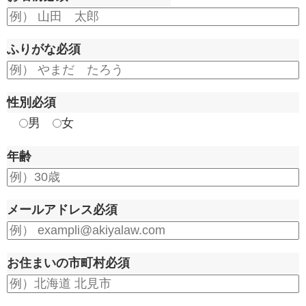
ふりがな
必須
性別
必須
男
女
年齢
メールアドレス
必須
お住まいの市町村
必須