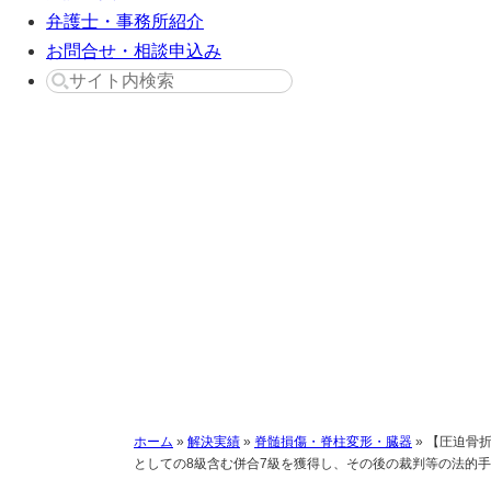
弁護士・事務所紹介
お問合せ・相談申込み
【圧迫骨折で8級獲得 
ホーム
»
解決実績
»
脊髄損傷・脊柱変形・臓器
»
【圧迫骨折
としての8級含む併合7級を獲得し、その後の裁判等の法的手続