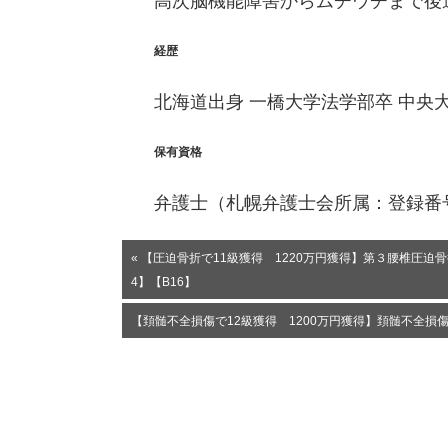
高次脳機能障害からムチウチまで後
経歴
北海道出身 一橋大学法学部卒 中央
保有資格
弁護士（札幌弁護士会所属：登録番
« 【圧迫骨折で11級獲得 1220万円獲得】第３腰椎圧
4】【B16】
【頚髄不全損傷で12級獲得 1200万円獲得】頚髄不全損傷