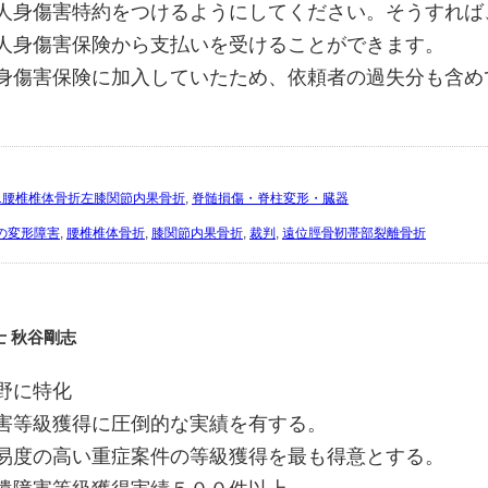
人身傷害特約をつけるようにしてください。そうすれば
人身傷害保険から支払いを受けることができます。
身傷害保険に加入していたため、依頼者の過失分も含め
1腰椎椎体骨折左膝関節内果骨折
,
脊髄損傷・脊柱変形・臓器
の変形障害
,
腰椎椎体骨折
,
膝関節内果骨折
,
裁判
,
遠位脛骨靭帯部裂離骨折
士 秋谷剛志
野に特化
害等級獲得に圧倒的な実績を有する。
易度の高い重症案件の等級獲得を最も得意とする。