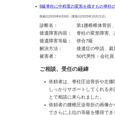
8級
脊柱に中程度の変形を残すもの
脊柱
投稿日2020年6月9日
（更新日2025年10月21日）
診断名： 第1腰椎椎体骨折、左
後遺障害内容： 脊柱の変形障害、
後遺障害等級： 併合7級
解決方法： 後遺症の申請、裁
被害者： 50代男性・会社
ご相談、受任の経緯
依頼者は、脊柱圧迫骨折や左膝
しっかりサポートしてくれる弁
とで相談に来られました。
依頼者の腰椎圧迫骨折の画像か
でさらに上位の等級を獲得でき