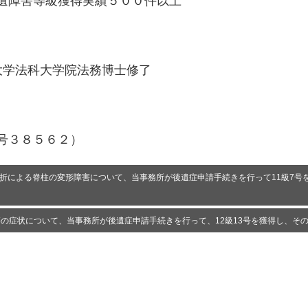
遺障害等級獲得実績５００件以上
大学法科大学院法務博士修了
号３８５６２）
迫骨折による脊柱の変形障害について、当事務所が後遺症申請手続きを行って11級7号を
の症状について、当事務所が後遺症申請手続きを行って、12級13号を獲得し、その後の