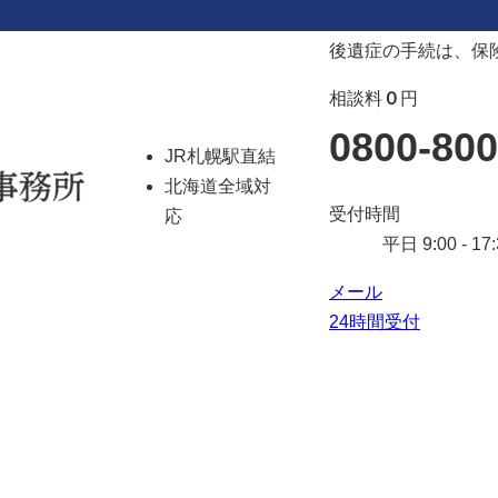
後遺症の手続は、保
相談料
０
円
0800-800
JR札幌駅直結
北海道全域対
受付時間
応
平日 9:00 - 17:
メール
24時間受付