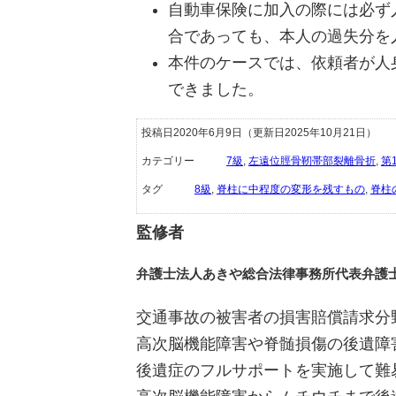
自動車保険に加入の際には必ず
合であっても、本人の過失分を
本件のケースでは、依頼者が人
できました。
投稿日2020年6月9日
（更新日2025年10月21日）
カテゴリー
7級
,
左遠位脛骨靭帯部裂離骨折
,
第
タグ
8級
,
脊柱に中程度の変形を残すもの
,
脊柱
監修者
弁護士法人あきや総合法律事務所
代表弁護
交通事故の被害者の損害賠償請求分
高次脳機能障害や脊髄損傷の後遺障
後遺症のフルサポートを実施して難