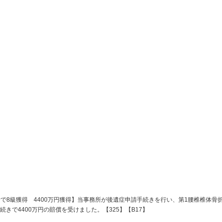
4400万円獲得】【325】【
で8級獲得 4400万円獲得】当事務所が後遺症申請手続きを行い、第1腰椎椎体
きで4400万円の賠償を受けました。【325】【B17】