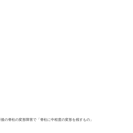
B17】
骨折後の脊柱の変形障害で「脊柱に中程度の変形を残すもの」