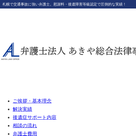
札幌で交通事故に強い弁護士。
慰謝料・後遺障害等級認定で圧倒的な実績！
ご挨拶・基本理念
解決実績
後遺症サポート内容
相談の流れ
弁護士費用