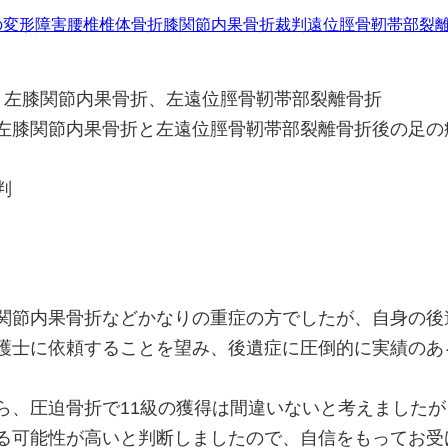
の変形障害
腰椎椎体骨折
膝関節内果骨折
裁判
遠位脛骨靭帯部裂
膝関節内果骨折、左遠位脛骨靭帯部裂離骨折
左膝関節内果骨折と左遠位脛骨靭帯部裂離骨折後の足の
判
員
関節内果骨折などかなりの重症の方でしたが、自身の後
護士に依頼することを望み、後遺症に圧倒的に実績のあ
ら、圧迫骨折で11級の獲得は間違いないと考えました
る可能性が高いと判断しましたので、自信をもってお受