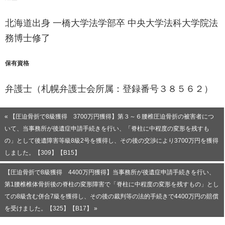
北海道出身 一橋大学法学部卒 中央大学法科大学院法
務博士修了
保有資格
弁護士（札幌弁護士会所属：登録番号３８５６２）
« 【圧迫骨折で8級獲得 3700万円獲得】第３～６腰椎圧迫骨折の被害者につ
いて、当事務所が後遺症申請手続きを行い、「脊柱に中程度の変形を残すも
の」として後遺障害等級8級2号を獲得し、その後の交渉により3700万円を獲得
しました。【309】【B15】
【圧迫骨折で8級獲得 4400万円獲得】当事務所が後遺症申請手続きを行い、
第1腰椎椎体骨折後の脊柱の変形障害で「脊柱に中程度の変形を残すもの」とし
ての8級含む併合7級を獲得し、その後の裁判等の法的手続きで4400万円の賠償
を受けました。【325】【B17】 »