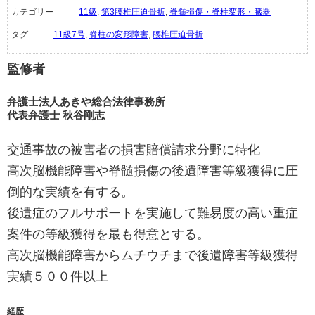
カテゴリー
11級
,
第3腰椎圧迫骨折
,
脊髄損傷・脊柱変形・臓器
タグ
11級7号
,
脊柱の変形障害
,
腰椎圧迫骨折
監修者
弁護士法人あきや総合法律事務所
代表弁護士 秋谷剛志
交通事故の被害者の損害賠償請求分野に特化
高次脳機能障害や脊髄損傷の後遺障害等級獲得に圧
倒的な実績を有する。
後遺症のフルサポートを実施して難易度の高い重症
案件の等級獲得を最も得意とする。
高次脳機能障害からムチウチまで後遺障害等級獲得
実績５００件以上
経歴