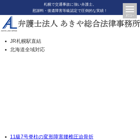
札幌で交通事故に強い弁護士。
慰謝料・後遺障害等級認定で圧倒的な実績！
JR札幌駅直結
北海道全域対応
【圧迫骨折で11級獲得 1220万
円獲得】【324】【B16】
11級7号
脊柱の変形障害
腰椎圧迫骨折