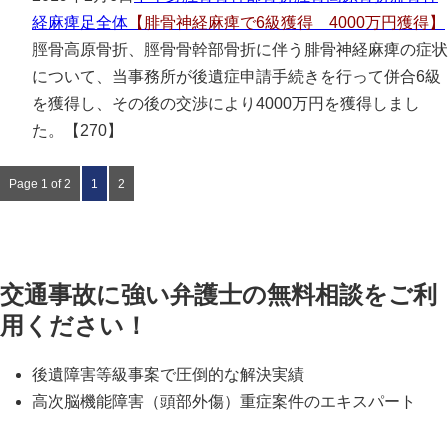
経麻痺
足全体
【腓骨神経麻痺で6級獲得 4000万円獲得】
脛骨高原骨折、脛骨骨幹部骨折に伴う腓骨神経麻痺の症状
について、当事務所が後遺症申請手続きを行って併合6級
を獲得し、その後の交渉により4000万円を獲得しまし
た。【270】
Page 1 of 2
1
2
交通事故に強い弁護士の無料相談をご利
用ください！
後遺障害等級事案で圧倒的な解決実績
高次脳機能障害（頭部外傷）重症案件のエキスパート