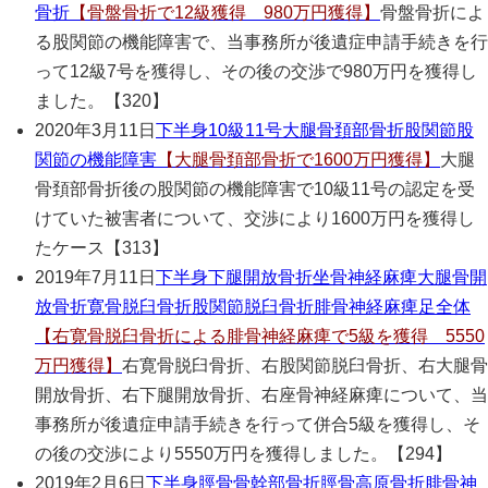
骨折
【骨盤骨折で12級獲得 980万円獲得】
骨盤骨折によ
る股関節の機能障害で、当事務所が後遺症申請手続きを行
って12級7号を獲得し、その後の交渉で980万円を獲得し
ました。【320】
2020年3月11日
下半身
10級11号
大腿骨頚部骨折
股関節
股
関節の機能障害
【大腿骨頚部骨折で1600万円獲得】
大腿
骨頚部骨折後の股関節の機能障害で10級11号の認定を受
けていた被害者について、交渉により1600万円を獲得し
たケース【313】
2019年7月11日
下半身
下腿開放骨折
坐骨神経麻痺
大腿骨開
放骨折
寛骨脱臼骨折
股関節脱臼骨折
腓骨神経麻痺
足全体
【右寛骨脱臼骨折による腓骨神経麻痺で5級を獲得 5550
万円獲得】
右寛骨脱臼骨折、右股関節脱臼骨折、右大腿骨
開放骨折、右下腿開放骨折、右座骨神経麻痺について、当
事務所が後遺症申請手続きを行って併合5級を獲得し、そ
の後の交渉により5550万円を獲得しました。【294】
2019年2月6日
下半身
脛骨骨幹部骨折
脛骨高原骨折
腓骨神