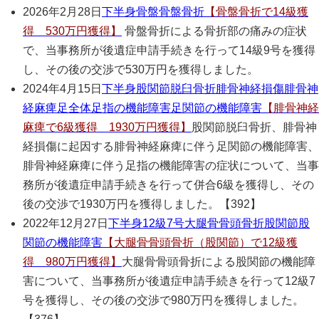
2026年2月28日
下半身
骨盤
骨盤骨折
【骨盤骨折で14級獲
得 530万円獲得】
骨盤骨折による骨折部の痛みの症状
で、当事務所が後遺症申請手続きを行って14級9号を獲得
し、その後の交渉で530万円を獲得しました。
2024年4月15日
下半身
股関節脱臼骨折
腓骨神経損傷
腓骨神
経麻痺
足全体
足指の機能障害
足関節の機能障害
【腓骨神経
麻痺で6級獲得 1930万円獲得】
股関節脱臼骨折、腓骨神
経損傷に起因する腓骨神経麻痺に伴う足関節の機能障害、
腓骨神経麻痺に伴う足指の機能障害の症状について、当事
務所が後遺症申請手続きを行って併合6級を獲得し、その
後の交渉で1930万円を獲得しました。【392】
2022年12月27日
下半身
12級7号
大腿骨骨頭骨折
股関節
股
関節の機能障害
【大腿骨骨頭骨折（股関節）で12級獲
得 980万円獲得】
大腿骨骨頭骨折による股関節の機能障
害について、当事務所が後遺症申請手続きを行って12級7
号を獲得し、その後の交渉で980万円を獲得しました。