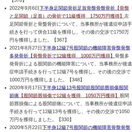
【376】
2022年9月6日
下半身
足関節骨折
足首
骨盤
骨盤骨折
【骨盤
と足関節（足首）の骨折で11級獲得 1750万円獲得】
左
足関節骨折と骨盤骨折について、当事務所が後遺症申請手
続きを行って併合11級を獲得し、その後の交渉で1750万
円を獲得しました。【367】
2021年8月27日
下半身
12級7号
股関節の機能障害
骨盤
骨盤
多発骨折
【骨盤骨折で12級獲得 1000万円獲得】
骨盤多
発骨折による股関節の機能障害について、当事務所が後遺
症申請手続きを行って12級7号を獲得し、その後の交渉で
1000万円を獲得しました。【348】
2020年9月17日
下半身
12級13号
股関節
股関節唇損傷
股関
節痛
【股関節唇損傷で12級を獲得 1050万円獲得】
股関
節唇損傷による股関節痛について、当事務所が後遺症申請
手続きを行って12級13号を獲得し、その後の交渉で1050
万円を獲得しました。【330】
2020年5月22日
下半身
12級7号
股関節の機能障害
骨盤
骨盤