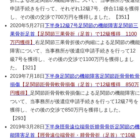
折による左足関節の機能障害について、当事務所が後遺症
申請手続きを行って、それぞれ12級7号、併合11級を獲得
し、その後の交渉で700万円を獲得しました。【351】
2020年5月27日
下半身
12級7号
足関節の機能障害
足関節三
果骨折
足首
【足関節三果骨折（足首）で12級獲得 1100
万円獲得】
右足関節三果骨折後の拘縮による足関節の機能
障害について、当事務所が後遺症申請手続きを行って12
級7号を獲得し、その後の交渉で1100万円を獲得しまし
た。【321】
2019年7月18日
下半身
足関節の機能障害
足関節距骨骨軟骨
損傷
【足関節距骨骨軟骨損傷（足首）で12級獲得 850万
円獲得】
足関節距骨骨軟骨損傷による足関節の機能障害に
ついて、当事務所が後遺症申請手続きを行って12級7号を
獲得し、その後の交渉で850万円を獲得しました。
【293】
2019年3月28日
下半身
脛骨遠位端骨折
腓骨骨折
足関節の機
能障害
足首
【脛骨遠位端骨折・腓骨骨折（足首）で10級