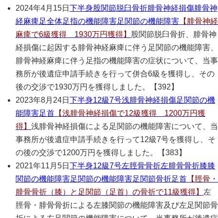
2024年4月15日
下半身
股関節脱臼骨折
腓骨神経損傷
腓骨神
経麻痺
足全体
足指の機能障害
足関節の機能障害
【腓骨神経
麻痺で6級獲得 1930万円獲得】
股関節脱臼骨折、腓骨神
経損傷に起因する腓骨神経麻痺に伴う足関節の機能障害、
腓骨神経麻痺に伴う足指の機能障害の症状について、当事
務所が後遺症申請手続きを行って併合6級を獲得し、その
後の交渉で1930万円を獲得しました。【392】
2023年8月24日
下半身
12級7号
浅腓骨神経損傷
足関節の機
能障害
足首
【浅腓骨神経損傷で12級獲得 1200万円獲
得】
浅腓骨神経損傷による足関節の機能障害について、当
事務所が後遺症申請手続きを行って12級7号を獲得し、そ
の後の交渉で1200万円を獲得しました。【383】
2021年11月5日
下半身
12級7号
左脛骨骨折
左腓骨骨折
膝
膝
関節の機能障害
足関節の機能障害
足関節骨折
足首
【脛骨・
腓骨骨折（膝）と足関節（足首）の骨折で11級獲得】
左
脛骨・腓骨骨折による左膝関節の機能障害及び左足関節骨