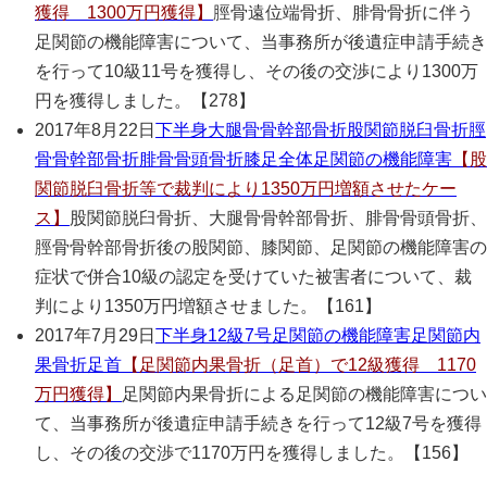
獲得 1300万円獲得】
脛骨遠位端骨折、腓骨骨折に伴う
足関節の機能障害について、当事務所が後遺症申請手続き
を行って10級11号を獲得し、その後の交渉により1300万
円を獲得しました。【278】
2017年8月22日
下半身
大腿骨骨幹部骨折
股関節脱臼骨折
脛
骨骨幹部骨折
腓骨骨頭骨折
膝
足全体
足関節の機能障害
【股
関節脱臼骨折等で裁判により1350万円増額させたケー
ス】
股関節脱臼骨折、大腿骨骨幹部骨折、腓骨骨頭骨折、
脛骨骨幹部骨折後の股関節、膝関節、足関節の機能障害の
症状で併合10級の認定を受けていた被害者について、裁
判により1350万円増額させました。【161】
2017年7月29日
下半身
12級7号
足関節の機能障害
足関節内
果骨折
足首
【足関節内果骨折（足首）で12級獲得 1170
万円獲得】
足関節内果骨折による足関節の機能障害につい
て、当事務所が後遺症申請手続きを行って12級7号を獲得
し、その後の交渉で1170万円を獲得しました。【156】