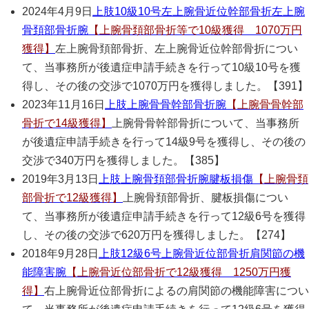
2024年4月9日
上肢
10級10号
左上腕骨近位幹部骨折
左上腕
骨頚部骨折
腕
【上腕骨頚部骨折等で10級獲得 1070万円
獲得】
左上腕骨頚部骨折、左上腕骨近位幹部骨折につい
て、当事務所が後遺症申請手続きを行って10級10号を獲
得し、その後の交渉で1070万円を獲得しました。【391】
2023年11月16日
上肢
上腕骨骨幹部骨折
腕
【上腕骨骨幹部
骨折で14級獲得】
上腕骨骨幹部骨折について、当事務所
が後遺症申請手続きを行って14級9号を獲得し、その後の
交渉で340万円を獲得しました。【385】
2019年3月13日
上肢
上腕骨頚部骨折
腕
腱板損傷
【上腕骨頚
部骨折で12級獲得】
上腕骨頚部骨折、腱板損傷につい
て、当事務所が後遺症申請手続きを行って12級6号を獲得
し、その後の交渉で620万円を獲得しました。【274】
2018年9月28日
上肢
12級6号
上腕骨近位部骨折
肩関節の機
能障害
腕
【上腕骨近位部骨折で12級獲得 1250万円獲
得】
右上腕骨近位部骨折によるの肩関節の機能障害につい