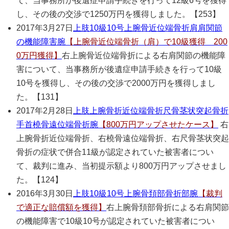
て、当事務所が後遺症申請手続きを行って12級6号を獲得
し、その後の交渉で1250万円を獲得しました。【253】
2017年3月27日
上肢
10級10号
上腕骨近位端骨折
肩
肩関節
の機能障害
腕
【上腕骨近位端骨折（肩）で10級獲得 200
0万円獲得】
右上腕骨近位端骨折による右肩関節の機能障
害について、当事務所が後遺症申請手続きを行って10級
10号を獲得し、その後の交渉で2000万円を獲得しまし
た。【131】
2017年2月28日
上肢
上腕骨折近位端骨折
尺骨茎状突起骨折
手首
橈骨遠位端骨折
腕
【800万円アップさせたケース】
右
上腕骨折近位端骨折、右橈骨遠位端骨折、右尺骨茎状突起
骨折の症状で併合11級が認定されていた被害者につい
て、裁判に進み、当初提示額より800万円アップさせまし
た。【124】
2016年3月30日
上肢
10級10号
上腕骨頚部骨折部
腕
【裁判
で適正な賠償額を獲得】
右上腕骨頚部骨折による右肩関節
の機能障害で10級10号が認定されていた被害者につい