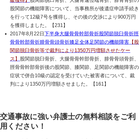
級獲得】
股関節脱臼骨折、大腿骨遠位端骨折、腓骨骨折の
股関節の機能障害について、当事務所が後遺症申請手続き
を行って12級7号を獲得し、その後の交渉により900万円
を獲得しました。【231】
2017年8月22日
下半身
大腿骨骨幹部骨折
股関節脱臼骨折
脛
骨骨幹部骨折
腓骨骨頭骨折
膝
足全体
足関節の機能障害
【股
関節脱臼骨折等で裁判により1350万円増額させたケー
ス】
股関節脱臼骨折、大腿骨骨幹部骨折、腓骨骨頭骨折、
脛骨骨幹部骨折後の股関節、膝関節、足関節の機能障害の
症状で併合10級の認定を受けていた被害者について、裁
判により1350万円増額させました。【161】
交通事故に強い弁護士の無料相談をご利
用ください！