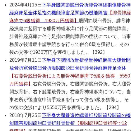
2024年4月15日
下半身
股関節脱臼骨折
腓骨神経損傷
腓骨神
経麻痺
足全体
足指の機能障害
足関節の機能障害
【腓骨神経
麻痺で6級獲得 1930万円獲得】
股関節脱臼骨折、腓骨神
経損傷に起因する腓骨神経麻痺に伴う足関節の機能障害、
腓骨神経麻痺に伴う足指の機能障害の症状について、当事
務所が後遺症申請手続きを行って併合6級を獲得し、その
後の交渉で1930万円を獲得しました。【392】
2019年7月11日
下半身
下腿開放骨折
坐骨神経麻痺
大腿骨開
放骨折
寛骨脱臼骨折
股関節脱臼骨折
腓骨神経麻痺
足全体
【右寛骨脱臼骨折による腓骨神経麻痺で5級を獲得 5550
万円獲得】
右寛骨脱臼骨折、右股関節脱臼骨折、右大腿骨
開放骨折、右下腿開放骨折、右座骨神経麻痺について、当
事務所が後遺症申請手続きを行って併合5級を獲得し、そ
の後の交渉により5550万円を獲得しました。【294】
2018年7月25日
下半身
大腿骨遠位端骨折
股関節
股関節の機
能障害
股関節脱臼骨折
腓骨骨折
【股関節脱臼骨折等で12