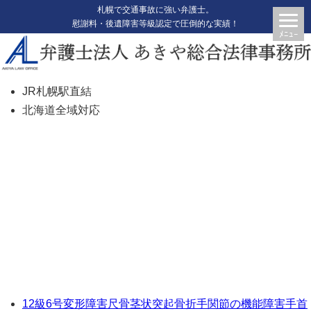
札幌で交通事故に強い弁護士。
慰謝料・後遺障害等級認定で圧倒的な実績！
JR札幌駅直結
北海道全域対応
【橈骨遠位端骨折等で11級獲得
1320万円獲得】【306】【C35】
12級6号
変形障害
尺骨茎状突起骨折
手関節の機能障害
手首