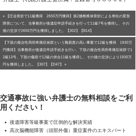
« 【圧迫骨折で11級獲得 2650万円獲得】第2腰椎椎体骨折による脊柱の変形
障害について、当事務所が後遺症申請手続きを行って11級7号を獲得し、その
後の交渉で2650万円を獲得しました。【302】【B14】
【下肢の複合性局所疼痛症候群という難易度の高い事案で12級を獲得 1930万
円獲得】当事務所が後遺症申請手続きを行い、下肢の複合性局所疼痛症候群で1
2級13号、下肢の傷痕で12級の併合11級を獲得し、その後の交渉により1930万
円を獲得しました。【307】【D47】 »
交通事故に強い弁護士の無料相談をご利
用ください！
後遺障害等級事案で圧倒的な解決実績
高次脳機能障害（頭部外傷）重症案件のエキスパート