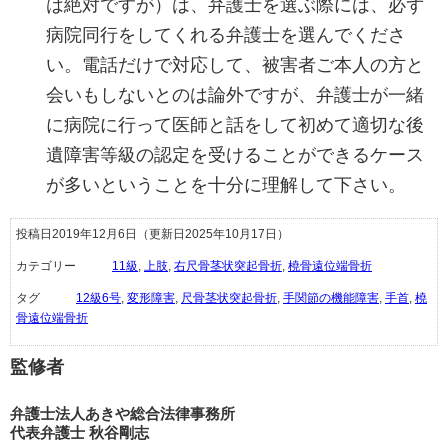
は絶対ですが）は、弁護士を選ぶ際には、必ず
病院同行をしてくれる弁護士を選んでくださ
い。電話だけで対応して、被害者ご本人の方と
会いもしないとのは論外ですが、弁護士が一緒
に病院に行って医師と話をして初めて適切な後
遺障害等級の認定を受けることができるケース
が多いということを十分に理解して下さい。
投稿日2019年12月6日
（更新日2025年10月17日）
カテゴリー
11級
,
上肢
,
右尺骨茎状突起骨折
,
橈骨遠位端骨折
タグ
12級6号
,
変形障害
,
尺骨茎状突起骨折
,
手関節の機能障害
,
手首
,
橈
骨遠位端骨折
監修者
弁護士法人あきや総合法律事務所
代表弁護士 秋谷剛志