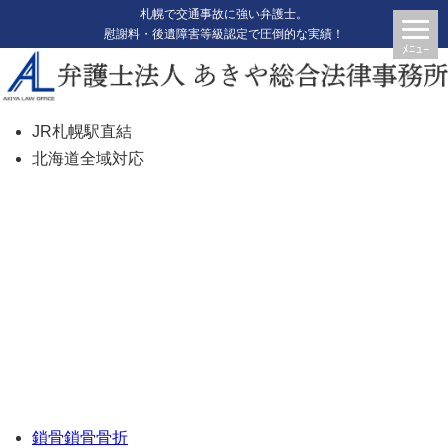
札幌で交通事故に強い弁護士。
慰謝料・後遺障害等級認定で圧倒的な実績！
JR札幌駅直結
北海道全域対応
【鎖骨骨折で14級獲得 940万円
獲得】【297】【C34】
鎖骨
鎖骨骨折