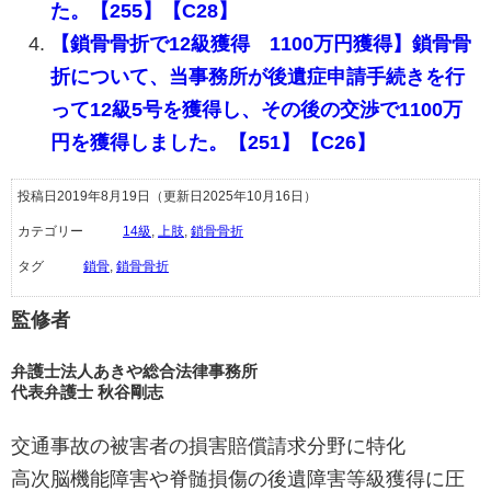
た。【255】【C28】
【鎖骨骨折で12級獲得 1100万円獲得】鎖骨骨
折について、当事務所が後遺症申請手続きを行
って12級5号を獲得し、その後の交渉で1100万
円を獲得しました。【251】【C26】
投稿日2019年8月19日
（更新日2025年10月16日）
カテゴリー
14級
,
上肢
,
鎖骨骨折
タグ
鎖骨
,
鎖骨骨折
監修者
弁護士法人あきや総合法律事務所
代表弁護士 秋谷剛志
交通事故の被害者の損害賠償請求分野に特化
高次脳機能障害や脊髄損傷の後遺障害等級獲得に圧