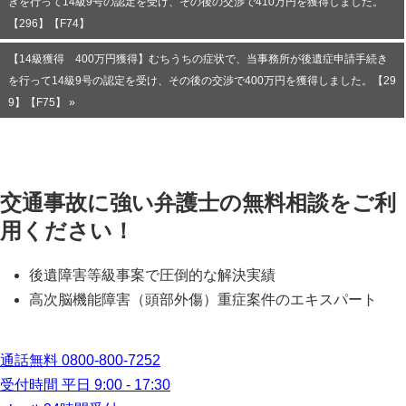
きを行って14級9号の認定を受け、その後の交渉で410万円を獲得しました。
【296】【F74】
【14級獲得 400万円獲得】むちうちの症状で、当事務所が後遺症申請手続き
を行って14級9号の認定を受け、その後の交渉で400万円を獲得しました。【29
9】【F75】 »
交通事故に強い弁護士の無料相談をご利
用ください！
後遺障害等級事案で圧倒的な解決実績
高次脳機能障害（頭部外傷）重症案件のエキスパート
通話無料
0800-800-7252
受付時間 平日 9:00 - 17:30