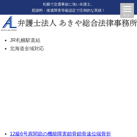
札幌で交通事故に強い弁護士。
慰謝料・後遺障害等級認定で圧倒的な実績！
JR札幌駅直結
北海道全域対応
【適正な賠償額を獲得】【15】
【C3】
12級6号
肩関節の機能障害
鎖骨
鎖骨遠位端骨折