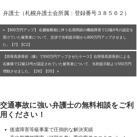
弁護士（札幌弁護士会所属：登録番号３８５６２）
« 【800万円アップ】 右腱板断裂に伴う右肩関節の機能障害で12級6号の認定を
受けていた被害者について、交渉で当初提示額から800万円アップさせまし
た。【7】【C2】
【脛骨高原骨折（膝）で550万円アップさせたケース】右脛骨高原骨折による
右膝痛で12級13号が認定されていた被害者について、当初提示額より550万円
増額させました。【26】【D5】 »
交通事故に強い弁護士の無料相談をご利
用ください！
後遺障害等級事案で圧倒的な解決実績