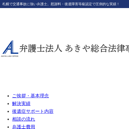
札幌で交通事故に強い弁護士。
慰謝料・後遺障害等級認定で圧倒的な実績！
ご挨拶・基本理念
解決実績
後遺症サポート内容
相談の流れ
弁護士費用