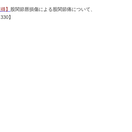
獲得】
股関節唇損傷による股関節痛について、
330】